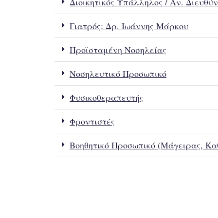
Διοικητικός Υπάλληλος / Αν. Διευθύ
Γιατρός: Δρ. Ιωάννης Μάρκου
Προϊσταμένη Νοσηλείας
Νοσηλευτικό Προσωπικό
Φυσικοθεραπευτής
Φροντιστές
Βοηθητικό Προσωπικό (Μάγειρας, Καθ