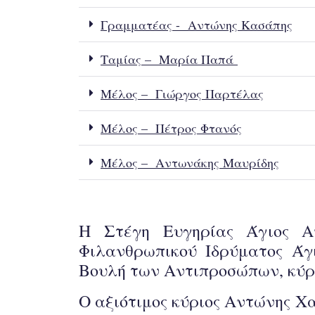
Γραμματέας - Αντώνης Κασάπης
Ταμίας – Μαρία Παπά
Μέλος – Γιώργος Παρτέλας
Μέλος – Πέτρος Φτανός
Μέλος – Αντωνάκης Μαυρίδης
Η Στέγη Ευγηρίας Άγιος Α
Φιλανθρωπικού Ιδρύματος Άγ
Βουλή των Αντιπροσώπων, κύρ
Ο αξιότιμος κύριος Αντώνης Χα